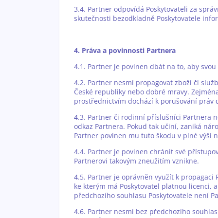
3.4. Partner odpovídá Poskytovateli za sprá
skutečnosti bezodkladně Poskytovatele info
4. Práva a povinnosti Partnera
4.1. Partner je povinen dbát na to, aby svo
4.2. Partner nesmí propagovat zboží či slu
České republiky nebo dobré mravy. Zejména
prostřednictvím dochází k porušování práv d
4.3. Partner či rodinní příslušníci Partnera
odkaz Partnera. Pokud tak učiní, zaniká nár
Partner povinen mu tuto škodu v plné výši n
4.4. Partner je povinen chránit své přístup
Partnerovi takovým zneužitím vznikne.
4.5. Partner je oprávněn využít k propagaci
ke kterým má Poskytovatel platnou licenci, 
předchozího souhlasu Poskytovatele není Pa
4.6. Partner nesmí bez předchozího souhlas