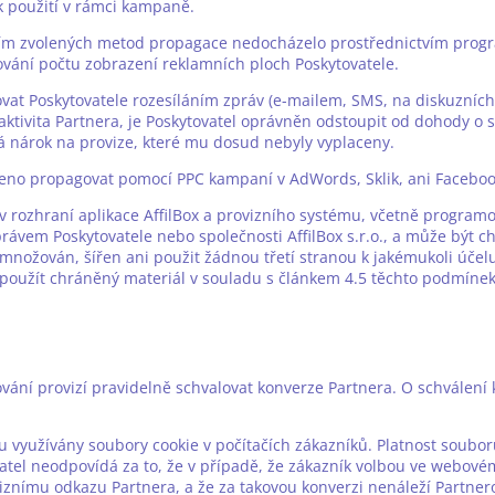
 použití v rámci kampaně.
mci jím zvolených metod propagace nedocházelo prostřednictvím pro
vání počtu zobrazení reklamních ploch Poskytovatele.
vat Poskytovatele rozesíláním zpráv (e-mailem, SMS, na diskuzních f
ktivita Partnera, je Poskytovatel oprávněn odstoupit od dohody o sp
á nárok na provize, které mu dosud nebyly vyplaceny.
voleno propagovat pomocí PPC kampaní v AdWords, Sklik, ani Faceboo
ý v rozhraní aplikace AffilBox a provizního systému, včetně progra
ávem Poskytovatele nebo společnosti AffilBox s.r.o., a může být c
nožován, šířen ani použit žádnou třetí stranou k jakémukoli úče
o použít chráněný materiál v souladu s článkem 4.5 těchto podmíne
lování provizí pravidelně schvalovat konverze Partnera. O schválen
ou využívány soubory cookie v počítačích zákazníků. Platnost soubor
atel neodpovídá za to, že v případě, že zákazník volbou ve webové
viznímu odkazu Partnera, a že za takovou konverzi nenáleží Partnero