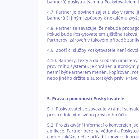
bannerů) poskytnutých mu Poskytovatelem k
4.7. Partner je povinen zajistit, aby v rá
bannerů či jinými způsoby k nekalému zvyšo
4.8. Partner se zavazuje, že nebude propago
Pokud bude Poskytovatelem zjištěna taková a
Partnerovi zároveň v takovém případě zanik
4.9. Zboží či služby Poskytovatele není do
4.10. Bannery, texty a další obsah umístěn
provizního systému, je chráněn autorským pr
nesmí být Partnerem měněn, kopírován, rozm
nebo jiného držitele autorských práv. Práv
5. Práva a povinnosti Poskytovatele
5.1. Poskytovatel se zavazuje v rámci schva
prostřednictvím svého provizního účtu.
5.2. Pro získávání informací o konverzích js
aplikace. Partner bere na vědomí a Poskytov
cookie zakáže, nelze přiřadit konverzi k pro