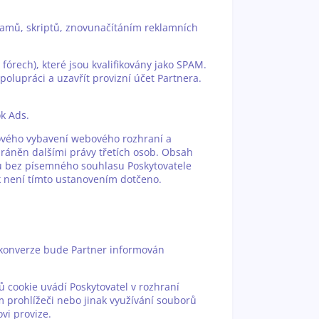
gramů, skriptů, znovunačítáním reklamních
órech), které jsou kvalifikovány jako SPAM.
olupráci a uzavřít provizní účet Partnera.
k Ads.
mového vybavení webového rozhraní a
hráněn dalšími právy třetích osob. Obsah
lu bez písemného souhlasu Poskytovatele
k není tímto ustanovením dotčeno.
í konverze bude Partner informován
ů cookie uvádí Poskytovatel v rozhraní
m prohlížeči nebo jinak využívání souborů
vi provize.