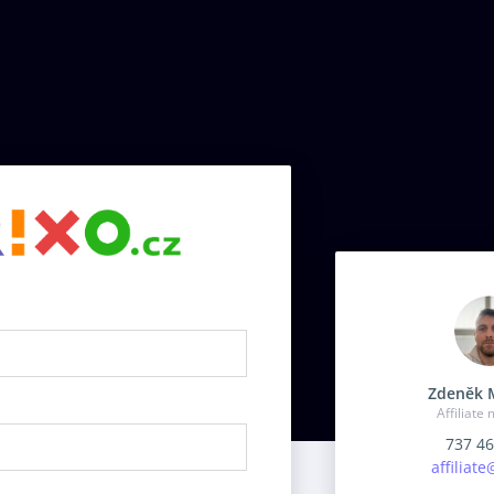
Zdeněk 
Affiliate
737 46
affiliate