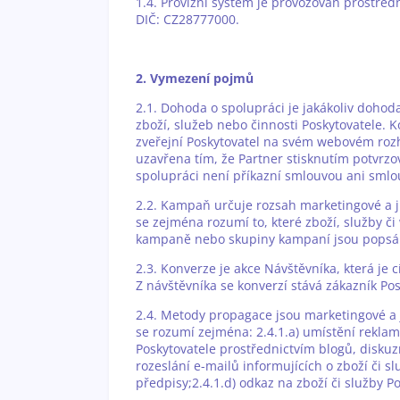
1.4. Provizní systém je provozován prostředn
DIČ: CZ28777000.
2. Vymezení pojmů
2.1. Dohoda o spolupráci je jakákoliv doho
zboží, služeb nebo činnosti Poskytovatele. 
zveřejní Poskytovatel na svém webovém rozh
uzavřena tím, že Partner stisknutím potvrz
spolupráci není příkazní smlouvou ani sm
2.2. Kampaň určuje rozsah marketingové a ji
se zejména rozumí to, které zboží, služby 
kampaně nebo skupiny kampaní jsou popsán
2.3. Konverze je akce Návštěvníka, která j
Z návštěvníka se konverzí stává zákazník Pos
2.4. Metody propagace jsou marketingové a 
se rozumí zejména: 2.4.1.a) umístění rekla
Poskytovatele prostřednictvím blogů, diskuzn
rozeslání e-mailů informujících o zboží či 
předpisy;2.4.1.d) odkaz na zboží či služby P