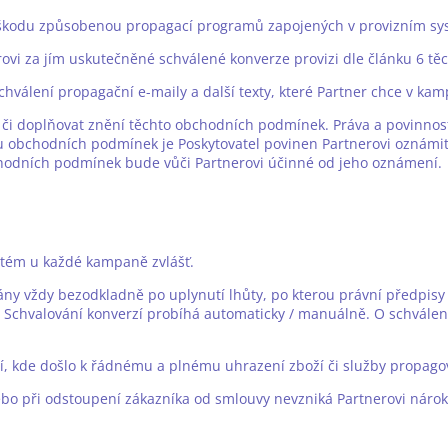
 škodu způsobenou propagací programů zapojených v provizním sy
nerovi za jím uskutečněné schválené konverze provizi dle článku 6 
schválení propagační e-maily a další texty, které Partner chce v kam
t či doplňovat znění těchto obchodních podmínek. Práva a povinnos
u obchodních podmínek je Poskytovatel povinen Partnerovi oznámit 
bchodních podmínek bude vůči Partnerovi účinné od jeho oznámení.
ystém u každé kampaně zvlášť.
ány vždy bezodkladně po uplynutí lhůty, po kterou právní předpis
. Schvalování konverzí probíhá automaticky / manuálně. O schvále
zí, kde došlo k řádnému a plnému uhrazení zboží či služby propag
bo při odstoupení zákazníka od smlouvy nevzniká Partnerovi nárok 