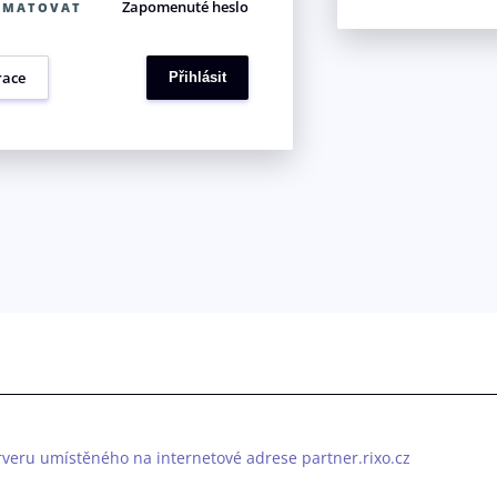
Zapomenuté heslo
AMATOVAT
race
rveru umístěného na internetové adrese partner.rixo.cz