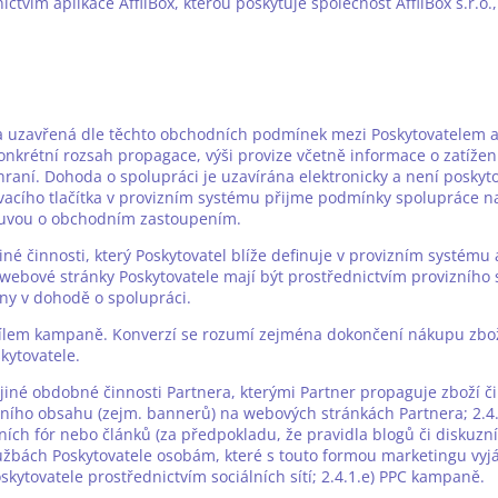
ictvím aplikace AffilBox, kterou poskytuje společnost AffilBox s.r.o
da uzavřená dle těchto obchodních podmínek mezi Poskytovatelem a
Konkrétní rozsah propagace, výši provize včetně informace o zatíže
raní. Dohoda o spolupráci je uzavírána elektronicky a není posky
ovacího tlačítka v provizním systému přijme podmínky spolupráce 
louvou o obchodním zastoupením.
né činnosti, který Poskytovatel blíže definuje v provizním systému 
či webové stránky Poskytovatele mají být prostřednictvím provizn
y v dohodě o spolupráci.
e cílem kampaně. Konverzí se rozumí zejména dokončení nákupu zbož
kytovatele.
jiné obdobné činnosti Partnera, kterými Partner propaguje zboží č
mního obsahu (zejm. bannerů) na webových stránkách Partnera; 2.4.1
ích fór nebo článků (za předpokladu, že pravidla blogů či diskuzníc
službách Poskytovatele osobám, které s touto formou marketingu vyjá
oskytovatele prostřednictvím sociálních sítí; 2.4.1.e) PPC kampaně.