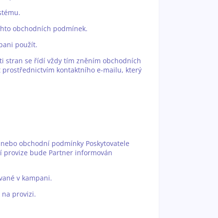
stému.
těchto obchodních podmínek.
pani použít.
ti stran se řídí vždy tím zněním obchodních
prostřednictvím kontaktního e-mailu, který
y nebo obchodní podmínky Poskytovatele
ní provize bude Partner informován
ované v kampani.
na provizi.