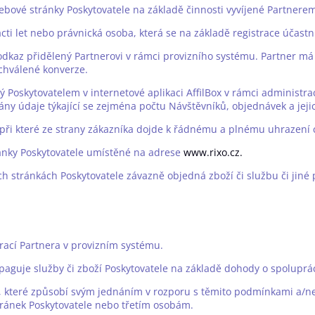
 webové stránky Poskytovatele na základě činnosti vyvíjené Partne
cti let nebo právnická osoba, která se na základě registrace účast
dkaz přidělený Partnerovi v rámci provizního systému. Partner má 
schválené konverze.
ý Poskytovatelem v internetové aplikaci AffilBox v rámci administ
ány údaje týkající se zejména počtu Návštěvníků, objednávek a jeji
 při které ze strany zákazníka dojde k řádnému a plnému uhrazení c
ránky Poskytovatele umístěné na adrese
www.rixo.cz.
h stránkách Poskytovatele závazně objedná zboží či službu či jiné 
trací Partnera v provizním systému.
opaguje služby či zboží Poskytovatele na základě dohody o spolupr
dy, které způsobí svým jednáním v rozporu s těmito podmínkami a/
tránek Poskytovatele nebo třetím osobám.