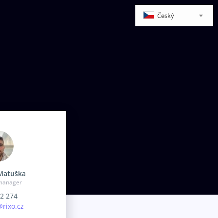
Český
Matuška
 manager
2 274
@rixo.cz