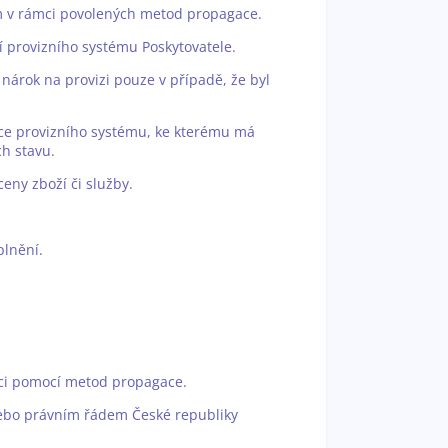
rem v rámci povolených metod propagace.
ní provizního systému Poskytovatele.
nárok na provizi pouze v případě, že byl
race provizního systému, ke kterému má
ch stavu.
eny zboží či služby.
plnění.
áci pomocí metod propagace.
nebo právním řádem České republiky