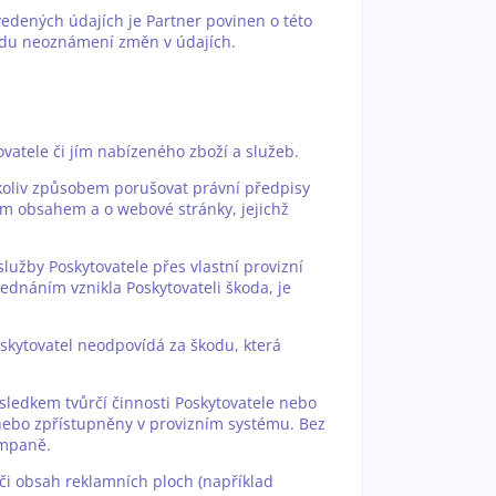
vedených údajích je Partner povinen o této
vodu neoznámení změn v údajích.
vatele či jím nabízeného zboží a služeb.
mkoliv způsobem porušovat právní předpisy
m obsahem a o webové stránky, jejichž
služby Poskytovatele přes vlastní provizní
ednáním vznikla Poskytovateli škoda, je
oskytovatel neodpovídá za škodu, která
ýsledkem tvůrčí činnosti Poskytovatele nebo
 nebo zpřístupněny v provizním systému. Bez
ampaně.
či obsah reklamních ploch (například