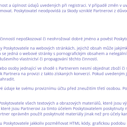
vnost a úplnost údajů uvedených při registraci. V případě změn v u
rmovat. Poskytovatel neodpovídá za škody vzniklé Partnerovi z dů
u činností nepoškozoval či neohrožoval dobré jméno a pověst Poskyto
žby Poskytovatele na webových stránkách, jejichž obsah může jaký
 se jedná o webové stránky s pornografickým obsahem a nelegální
uševního vlastnictví či propagování těchto činností.
 nebo osoby jednající ve shodě s Partnerem nesmí objednat zboží či 
ok Partnera na provizi z takto získaných konverzí. Pokud uvedeným j
ahradit.
ové údaje ke svému proviznímu účtu před zneužitím třetí osobou. P
 Poskytovatele všech textových a obrazových materiálů, které jsou v
a které jsou Partnerovi za tímto účelem Poskytovatelem poskytnuty
rtner oprávněn použít poskytnuté materiály jinak než pro účely k
u Poskytovatele jakkoliv pozměňovat HTML kódy, grafickou podobu 