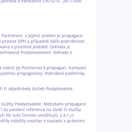
., Jahnova 8 Pardubice 530 02 IČ: 28777000
 Partnerem, a jejímž účelem je propagace
ní provize DPH a případně další podrobnosti
tována v písemné podobě. Dohoda je
navrhované Poskytovatelem. Dohoda o
a nabízí jej Partnerovi k propagaci. Kampaní
ího systému propagovány. Podrobné podmínky
í či objednávky služeb Poskytovatele.
i služby Poskytovatele. Metodami propagace
.b) uvedení reference na zboží či služby
h fór tuto činnost umožňují); 2.4.1.c)
dřily náležitý souhlas v souladu s právními